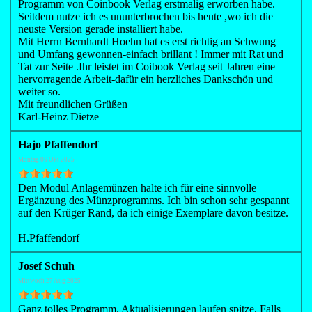
Programm von Coinbook Verlag erstmalig erworben habe.
Seitdem nutze ich es ununterbrochen bis heute ,wo ich die
neuste Version gerade installiert habe.
Mit Herrn Bernhardt Hoehn hat es erst richtig an Schwung
und Umfang gewonnen-einfach brillant ! Immer mit Rat und
Tat zur Seite .Ihr leistet im Coibook Verlag seit Jahren eine
hervorragende Arbeit-dafür ein herzliches Dankschön und
weiter so.
Mit freundlichen Grüßen
Karl-Heinz Dietze
Hajo Pfaffendorf
Montag 06 Okt 2025
Den Modul Anlagemünzen halte ich für eine sinnvolle
Ergänzung des Münzprogramms. Ich bin schon sehr gespannt
auf den Krüger Rand, da ich einige Exemplare davon besitze.
H.Pfaffendorf
Josef Schuh
Mittwoch 27 Aug 2025
Ganz tolles Programm. Aktualisierungen laufen spitze. Falls